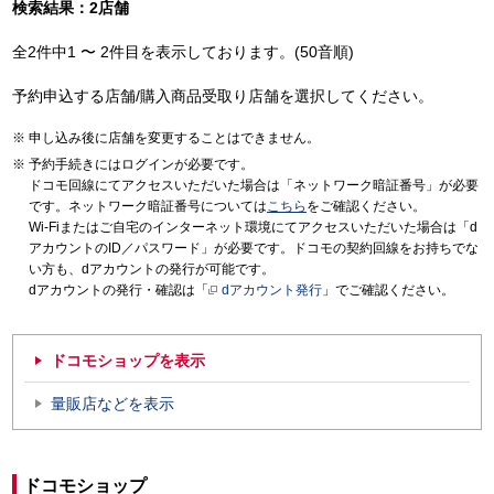
検索結果：2店舗
全2件中1 〜 2件目を表示しております。(50音順)
予約申込する店舗/購入商品受取り店舗を選択してください。
申し込み後に店舗を変更することはできません。
予約手続きにはログインが必要です。
ドコモ回線にてアクセスいただいた場合は「ネットワーク暗証番号」が必要
です。ネットワーク暗証番号については
こちら
をご確認ください。
Wi-Fiまたはご自宅のインターネット環境にてアクセスいただいた場合は「d
アカウントのID／パスワード」が必要です。ドコモの契約回線をお持ちでな
い方も、dアカウントの発行が可能です。
dアカウントの発行・確認は「
dアカウント発行
」でご確認ください。
ドコモショップを表示
量販店などを表示
ドコモショップ