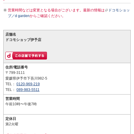
営業時間などは変更となる場合がございます。最新の情報は
ドコモショッ
プ／d garden
からご確認ください。
店舗名
ドコモショップ伊予店
住所/電話番号
〒799-3111
愛媛県伊予市下吾川982-5
TEL：
0120-969-219
TEL：
089-983-5511
営業時間
午前10時〜午後7時
定休日
第2火曜