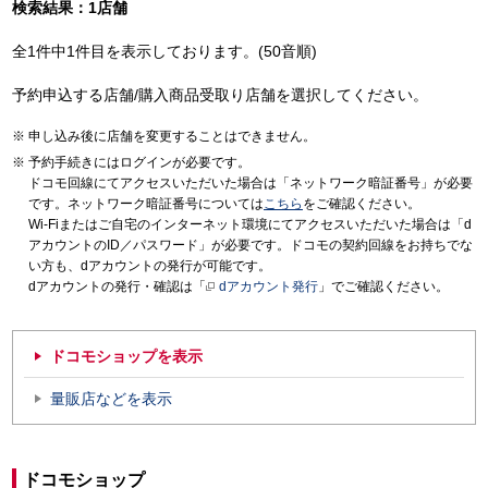
検索結果：1店舗
全1件中1件目を表示しております。(50音順)
予約申込する店舗/購入商品受取り店舗を選択してください。
申し込み後に店舗を変更することはできません。
予約手続きにはログインが必要です。
ドコモ回線にてアクセスいただいた場合は「ネットワーク暗証番号」が必要
です。ネットワーク暗証番号については
こちら
をご確認ください。
Wi-Fiまたはご自宅のインターネット環境にてアクセスいただいた場合は「d
アカウントのID／パスワード」が必要です。ドコモの契約回線をお持ちでな
い方も、dアカウントの発行が可能です。
dアカウントの発行・確認は「
dアカウント発行
」でご確認ください。
ドコモショップを表示
量販店などを表示
ドコモショップ