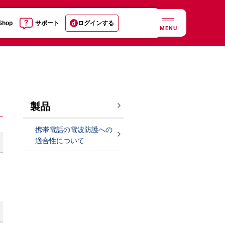
 Shop
サポート
ログインする
MENU
製品
携帯電話の電波防護への
適合性について