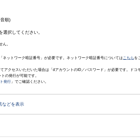
音順)
を選択してください。
せん。
「ネットワーク暗証番号」が必要です。ネットワーク暗証番号については
こちら
を
境にてアクセスいただいた場合は「dアカウントのID／パスワード」が必要です。ドコ
ントの発行が可能です。
ント発行
」でご確認ください。
店などを表示