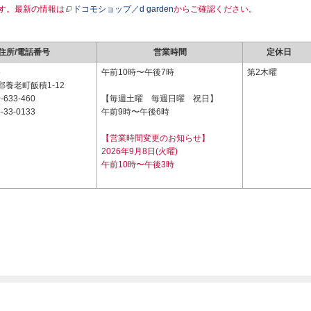
す。最新の情報は
ドコモショップ／d garden
からご確認ください。
住所/電話番号
営業時間
定休日
6
午前10時〜午後7時
第2木曜
養老町飯積1-12
-633-460
【毎週土曜 毎週日曜 祝日】
-33-0133
午前9時〜午後6時
【営業時間変更のお知らせ】
2026年9月8日(火曜)
午前10時〜午後3時