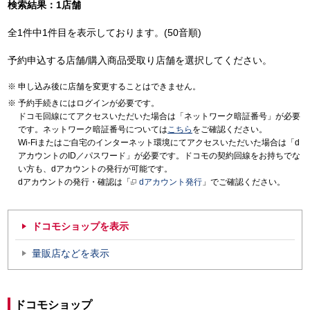
検索結果：1店舗
全1件中1件目を表示しております。(50音順)
予約申込する店舗/購入商品受取り店舗を選択してください。
申し込み後に店舗を変更することはできません。
予約手続きにはログインが必要です。
ドコモ回線にてアクセスいただいた場合は「ネットワーク暗証番号」が必要
です。ネットワーク暗証番号については
こちら
をご確認ください。
Wi-Fiまたはご自宅のインターネット環境にてアクセスいただいた場合は「d
アカウントのID／パスワード」が必要です。ドコモの契約回線をお持ちでな
い方も、dアカウントの発行が可能です。
dアカウントの発行・確認は「
dアカウント発行
」でご確認ください。
ドコモショップを表示
量販店などを表示
ドコモショップ