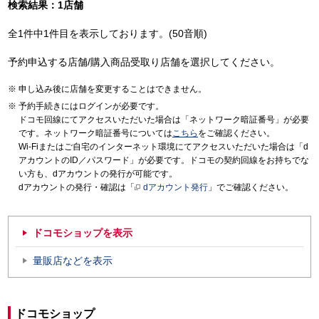
検索結果：1店舗
全1件中1件目を表示しております。(50音順)
予約申込する店舗/購入商品受取り店舗を選択してください。
申し込み後に店舗を変更することはできません。
予約手続きにはログインが必要です。
ドコモ回線にてアクセスいただいた場合は「ネットワーク暗証番号」が必要
です。ネットワーク暗証番号については
こちら
をご確認ください。
Wi-Fiまたはご自宅のインターネット環境にてアクセスいただいた場合は「d
アカウントのID／パスワード」が必要です。ドコモの契約回線をお持ちでな
い方も、dアカウントの発行が可能です。
dアカウントの発行・確認は「
dアカウント発行
」でご確認ください。
ドコモショップを表示
量販店などを表示
ドコモショップ