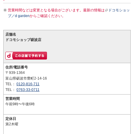
営業時間などは変更となる場合がございます。最新の情報は
ドコモショッ
プ／d garden
からご確認ください。
店舗名
ドコモショップ砺波店
住所/電話番号
〒939-1364
富山県砺波市豊町2-14-16
TEL：
0120-816-711
TEL：
0763-33-0711
営業時間
午前9時〜午後6時
定休日
第2木曜