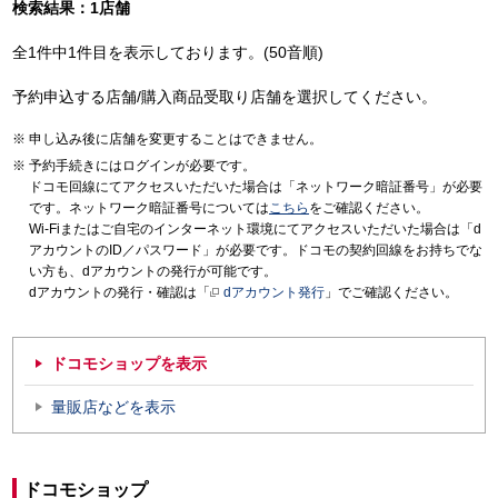
検索結果：1店舗
全1件中1件目を表示しております。(50音順)
予約申込する店舗/購入商品受取り店舗を選択してください。
申し込み後に店舗を変更することはできません。
予約手続きにはログインが必要です。
ドコモ回線にてアクセスいただいた場合は「ネットワーク暗証番号」が必要
です。ネットワーク暗証番号については
こちら
をご確認ください。
Wi-Fiまたはご自宅のインターネット環境にてアクセスいただいた場合は「d
アカウントのID／パスワード」が必要です。ドコモの契約回線をお持ちでな
い方も、dアカウントの発行が可能です。
dアカウントの発行・確認は「
dアカウント発行
」でご確認ください。
ドコモショップを表示
量販店などを表示
ドコモショップ