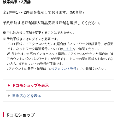
検索結果：2店舗
全2件中1 〜 2件目を表示しております。(50音順)
予約申込する店舗/購入商品受取り店舗を選択してください。
申し込み後に店舗を変更することはできません。
予約手続きにはログインが必要です。
ドコモ回線にてアクセスいただいた場合は「ネットワーク暗証番号」が必要
です。ネットワーク暗証番号については
こちら
をご確認ください。
Wi-Fiまたはご自宅のインターネット環境にてアクセスいただいた場合は「d
アカウントのID／パスワード」が必要です。ドコモの契約回線をお持ちでな
い方も、dアカウントの発行が可能です。
dアカウントの発行・確認は「
dアカウント発行
」でご確認ください。
ドコモショップを表示
量販店などを表示
ドコモショップ