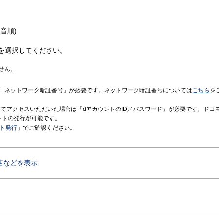
音順)
を選択してください。
せん。
「ネットワーク暗証番号」が必要です。ネットワーク暗証番号については
こちら
を
境にてアクセスいただいた場合は「dアカウントのID／パスワード」が必要です。ドコ
ントの発行が可能です。
ント発行
」でご確認ください。
店などを表示