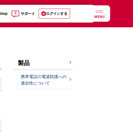
 Shop
サポート
ログインする
MENU
製品
携帯電話の電波防護への
適合性について