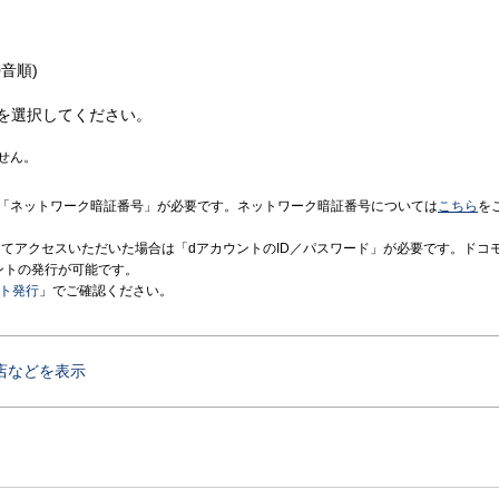
音順)
を選択してください。
せん。
「ネットワーク暗証番号」が必要です。ネットワーク暗証番号については
こちら
を
境にてアクセスいただいた場合は「dアカウントのID／パスワード」が必要です。ドコ
ントの発行が可能です。
ント発行
」でご確認ください。
店などを表示