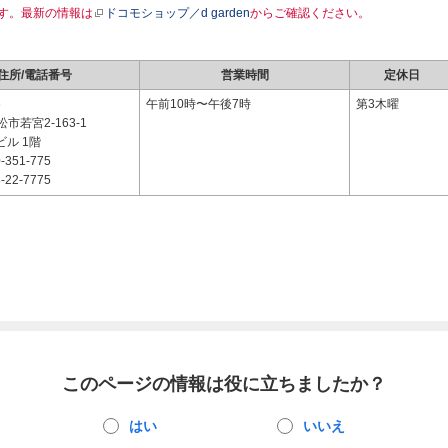
す。最新の情報は
ドコモショップ／d garden
からご確認ください。
住所/電話番号
営業時間
定休日
6
午前10時〜午後7時
第3木曜
市若宮2-163-1
ビル 1階
-351-775
-22-7775
このページの情報は役に立ちましたか？
はい
いいえ