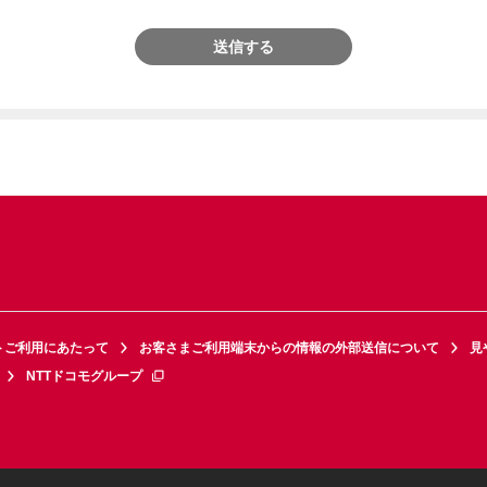
送信する
トご利用にあたって
お客さまご利用端末からの情報の外部送信について
見
NTTドコモグループ