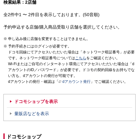
検索結果：2店舗
全2件中1 〜 2件目を表示しております。(50音順)
予約申込する店舗/購入商品受取り店舗を選択してください。
申し込み後に店舗を変更することはできません。
予約手続きにはログインが必要です。
ドコモ回線にてアクセスいただいた場合は「ネットワーク暗証番号」が必要
です。ネットワーク暗証番号については
こちら
をご確認ください。
Wi-Fiまたはご自宅のインターネット環境にてアクセスいただいた場合は「d
アカウントのID／パスワード」が必要です。ドコモの契約回線をお持ちでな
い方も、dアカウントの発行が可能です。
dアカウントの発行・確認は「
dアカウント発行
」でご確認ください。
ドコモショップを表示
量販店などを表示
ドコモショップ