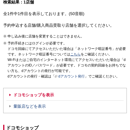
検索結果：1店舗
全1件中1件目を表示しております。(50音順)
予約申込する店舗/購入商品受取り店舗を選択してください。
申し込み後に店舗を変更することはできません。
予約手続きにはログインが必要です。
ドコモ回線にてアクセスいただいた場合は「ネットワーク暗証番号」が必要
です。ネットワーク暗証番号については
こちら
をご確認ください。
Wi-Fiまたはご自宅のインターネット環境にてアクセスいただいた場合は「d
アカウントのID／パスワード」が必要です。ドコモの契約回線をお持ちでな
い方も、dアカウントの発行が可能です。
dアカウントの発行・確認は「
dアカウント発行
」でご確認ください。
ドコモショップを表示
量販店などを表示
ドコモショップ