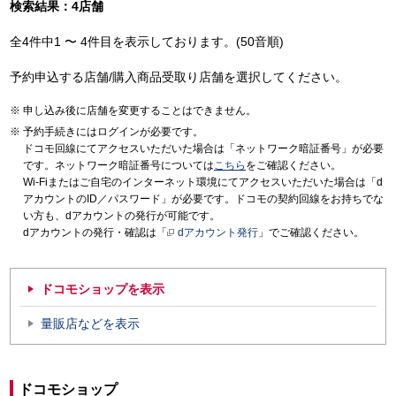
検索結果：4店舗
全4件中1 〜 4件目を表示しております。(50音順)
予約申込する店舗/購入商品受取り店舗を選択してください。
申し込み後に店舗を変更することはできません。
予約手続きにはログインが必要です。
ドコモ回線にてアクセスいただいた場合は「ネットワーク暗証番号」が必要
です。ネットワーク暗証番号については
こちら
をご確認ください。
Wi-Fiまたはご自宅のインターネット環境にてアクセスいただいた場合は「d
アカウントのID／パスワード」が必要です。ドコモの契約回線をお持ちでな
い方も、dアカウントの発行が可能です。
dアカウントの発行・確認は「
dアカウント発行
」でご確認ください。
ドコモショップを表示
量販店などを表示
ドコモショップ