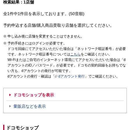
検索結果：1店舗
全1件中1件目を表示しております。(50音順)
予約申込する店舗/購入商品受取り店舗を選択してください。
申し込み後に店舗を変更することはできません。
予約手続きにはログインが必要です。
ドコモ回線にてアクセスいただいた場合は「ネットワーク暗証番号」が必要
です。ネットワーク暗証番号については
こちら
をご確認ください。
Wi-Fiまたはご自宅のインターネット環境にてアクセスいただいた場合は「d
アカウントのID／パスワード」が必要です。ドコモの契約回線をお持ちでな
い方も、dアカウントの発行が可能です。
dアカウントの発行・確認は「
dアカウント発行
」でご確認ください。
ドコモショップを表示
量販店などを表示
ドコモショップ