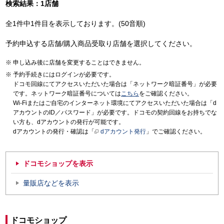
検索結果：1店舗
全1件中1件目を表示しております。(50音順)
予約申込する店舗/購入商品受取り店舗を選択してください。
申し込み後に店舗を変更することはできません。
予約手続きにはログインが必要です。
ドコモ回線にてアクセスいただいた場合は「ネットワーク暗証番号」が必要
です。ネットワーク暗証番号については
こちら
をご確認ください。
Wi-Fiまたはご自宅のインターネット環境にてアクセスいただいた場合は「d
アカウントのID／パスワード」が必要です。ドコモの契約回線をお持ちでな
い方も、dアカウントの発行が可能です。
dアカウントの発行・確認は「
dアカウント発行
」でご確認ください。
ドコモショップを表示
量販店などを表示
ドコモショップ