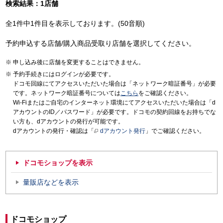
検索結果：1店舗
全1件中1件目を表示しております。(50音順)
予約申込する店舗/購入商品受取り店舗を選択してください。
申し込み後に店舗を変更することはできません。
予約手続きにはログインが必要です。
ドコモ回線にてアクセスいただいた場合は「ネットワーク暗証番号」が必要
です。ネットワーク暗証番号については
こちら
をご確認ください。
Wi-Fiまたはご自宅のインターネット環境にてアクセスいただいた場合は「d
アカウントのID／パスワード」が必要です。ドコモの契約回線をお持ちでな
い方も、dアカウントの発行が可能です。
dアカウントの発行・確認は「
dアカウント発行
」でご確認ください。
ドコモショップを表示
量販店などを表示
ドコモショップ