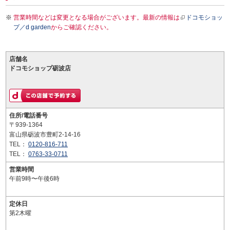
営業時間などは変更となる場合がございます。最新の情報は
ドコモショッ
プ／d garden
からご確認ください。
店舗名
ドコモショップ砺波店
住所/電話番号
〒939-1364
富山県砺波市豊町2-14-16
TEL：
0120-816-711
TEL：
0763-33-0711
営業時間
午前9時〜午後6時
定休日
第2木曜