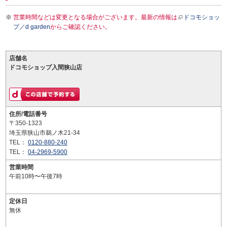
営業時間などは変更となる場合がございます。最新の情報は
ドコモショッ
プ／d garden
からご確認ください。
店舗名
ドコモショップ入間狭山店
住所/電話番号
〒350-1323
埼玉県狭山市鵜ノ木21-34
TEL：
0120-880-240
TEL：
04-2969-5900
営業時間
午前10時〜午後7時
定休日
無休