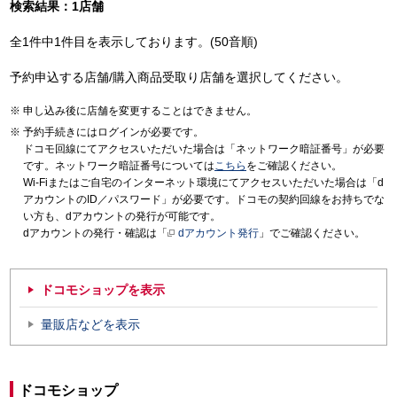
検索結果：1店舗
全1件中1件目を表示しております。(50音順)
予約申込する店舗/購入商品受取り店舗を選択してください。
申し込み後に店舗を変更することはできません。
予約手続きにはログインが必要です。
ドコモ回線にてアクセスいただいた場合は「ネットワーク暗証番号」が必要
です。ネットワーク暗証番号については
こちら
をご確認ください。
Wi-Fiまたはご自宅のインターネット環境にてアクセスいただいた場合は「d
アカウントのID／パスワード」が必要です。ドコモの契約回線をお持ちでな
い方も、dアカウントの発行が可能です。
dアカウントの発行・確認は「
dアカウント発行
」でご確認ください。
ドコモショップを表示
量販店などを表示
ドコモショップ