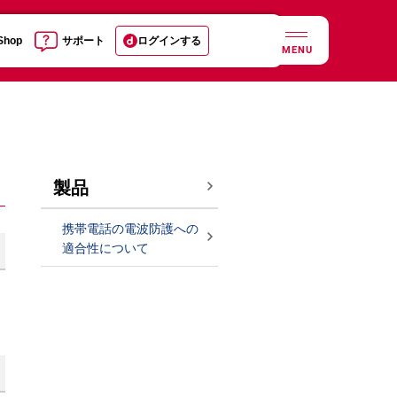
 Shop
サポート
ログインする
MENU
製品
携帯電話の電波防護への
適合性について