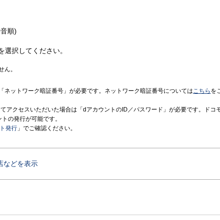
音順)
を選択してください。
せん。
「ネットワーク暗証番号」が必要です。ネットワーク暗証番号については
こちら
を
境にてアクセスいただいた場合は「dアカウントのID／パスワード」が必要です。ドコ
ントの発行が可能です。
ント発行
」でご確認ください。
店などを表示