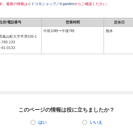
す。最新の情報は
ドコモショップ／d garden
からご確認ください。
住所/電話番号
営業時間
定休日
5
午前10時〜午後7時
無休
嵐山町大字平澤336-1
-780-133
-61-0133
このページの情報は役に立ちましたか？
はい
いいえ