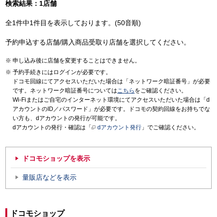
検索結果：1店舗
全1件中1件目を表示しております。(50音順)
予約申込する店舗/購入商品受取り店舗を選択してください。
申し込み後に店舗を変更することはできません。
予約手続きにはログインが必要です。
ドコモ回線にてアクセスいただいた場合は「ネットワーク暗証番号」が必要
です。ネットワーク暗証番号については
こちら
をご確認ください。
Wi-Fiまたはご自宅のインターネット環境にてアクセスいただいた場合は「d
アカウントのID／パスワード」が必要です。ドコモの契約回線をお持ちでな
い方も、dアカウントの発行が可能です。
dアカウントの発行・確認は「
dアカウント発行
」でご確認ください。
ドコモショップを表示
量販店などを表示
ドコモショップ