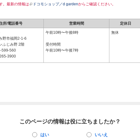
す。最新の情報は
ドコモショップ／d garden
からご確認ください。
住所/電話番号
営業時間
定休日
5
午前10時〜午後8時
無休
野市福岡2-1-6
ンふじみ野 2階
受付時間
-599-560
午前10時〜午後7時
265-3900
このページの情報は役に立ちましたか？
はい
いいえ