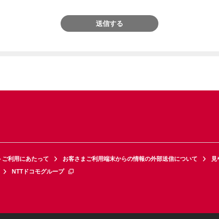
送信する
トご利用にあたって
お客さまご利用端末からの情報の外部送信について
見
NTTドコモグループ