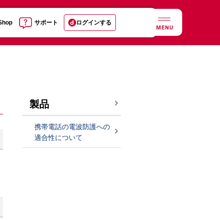
 Shop
サポート
ログインする
MENU
製品
携帯電話の電波防護への
適合性について