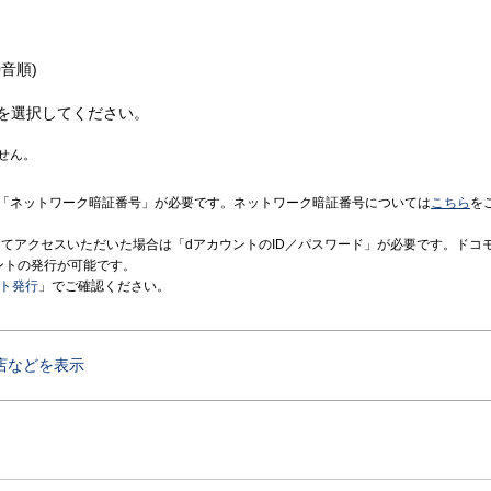
音順)
を選択してください。
せん。
「ネットワーク暗証番号」が必要です。ネットワーク暗証番号については
こちら
を
境にてアクセスいただいた場合は「dアカウントのID／パスワード」が必要です。ドコ
ントの発行が可能です。
ント発行
」でご確認ください。
店などを表示