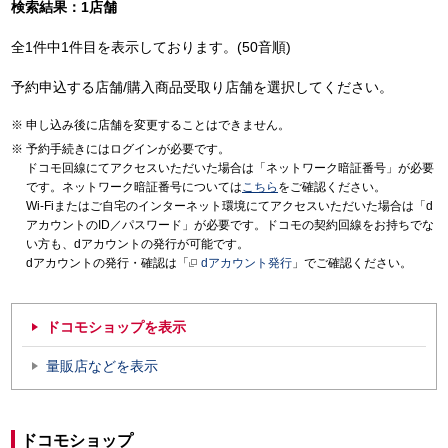
検索結果：1店舗
全1件中1件目を表示しております。(50音順)
予約申込する店舗/購入商品受取り店舗を選択してください。
申し込み後に店舗を変更することはできません。
予約手続きにはログインが必要です。
ドコモ回線にてアクセスいただいた場合は「ネットワーク暗証番号」が必要
です。ネットワーク暗証番号については
こちら
をご確認ください。
Wi-Fiまたはご自宅のインターネット環境にてアクセスいただいた場合は「d
アカウントのID／パスワード」が必要です。ドコモの契約回線をお持ちでな
い方も、dアカウントの発行が可能です。
dアカウントの発行・確認は「
dアカウント発行
」でご確認ください。
ドコモショップを表示
量販店などを表示
ドコモショップ