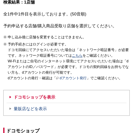
検索結果：1店舗
全1件中1件目を表示しております。(50音順)
予約申込する店舗/購入商品受取り店舗を選択してください。
申し込み後に店舗を変更することはできません。
予約手続きにはログインが必要です。
ドコモ回線にてアクセスいただいた場合は「ネットワーク暗証番号」が必要
です。ネットワーク暗証番号については
こちら
をご確認ください。
Wi-Fiまたはご自宅のインターネット環境にてアクセスいただいた場合は「d
アカウントのID／パスワード」が必要です。ドコモの契約回線をお持ちでな
い方も、dアカウントの発行が可能です。
dアカウントの発行・確認は「
dアカウント発行
」でご確認ください。
ドコモショップを表示
量販店などを表示
ドコモショップ