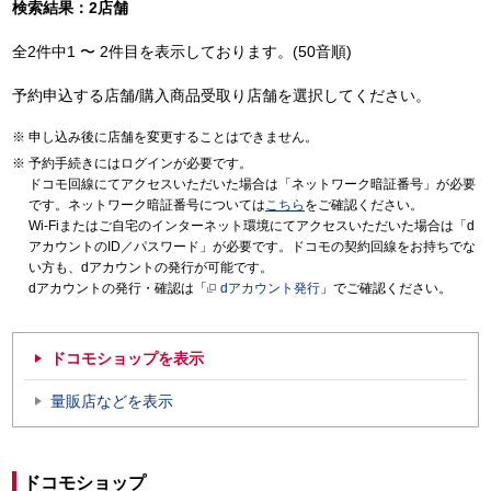
検索結果：2店舗
全2件中1 〜 2件目を表示しております。(50音順)
予約申込する店舗/購入商品受取り店舗を選択してください。
申し込み後に店舗を変更することはできません。
予約手続きにはログインが必要です。
ドコモ回線にてアクセスいただいた場合は「ネットワーク暗証番号」が必要
です。ネットワーク暗証番号については
こちら
をご確認ください。
Wi-Fiまたはご自宅のインターネット環境にてアクセスいただいた場合は「d
アカウントのID／パスワード」が必要です。ドコモの契約回線をお持ちでな
い方も、dアカウントの発行が可能です。
dアカウントの発行・確認は「
dアカウント発行
」でご確認ください。
ドコモショップを表示
量販店などを表示
ドコモショップ