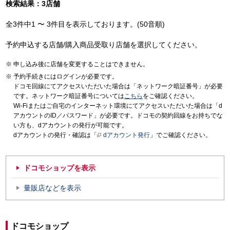
検索結果：3店舗
全3件中1 〜 3件目を表示しております。(50音順)
予約申込する店舗/購入商品受取り店舗を選択してください。
申し込み後に店舗を変更することはできません。
予約手続きにはログインが必要です。
ドコモ回線にてアクセスいただいた場合は「ネットワーク暗証番号」が必要
です。ネットワーク暗証番号については
こちら
をご確認ください。
Wi-Fiまたはご自宅のインターネット環境にてアクセスいただいた場合は「d
アカウントのID／パスワード」が必要です。ドコモの契約回線をお持ちでな
い方も、dアカウントの発行が可能です。
dアカウントの発行・確認は「
dアカウント発行
」でご確認ください。
ドコモショップを表示
量販店などを表示
ドコモショップ