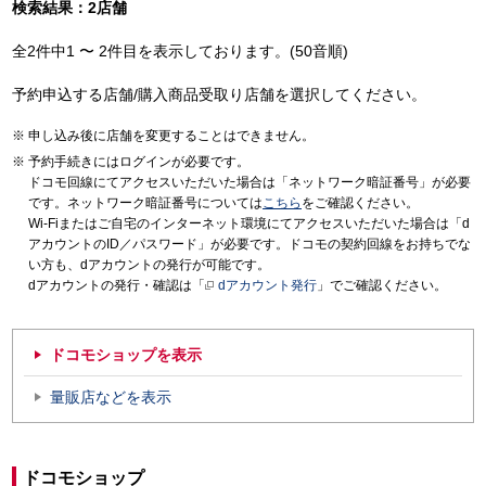
検索結果：2店舗
全2件中1 〜 2件目を表示しております。(50音順)
予約申込する店舗/購入商品受取り店舗を選択してください。
申し込み後に店舗を変更することはできません。
予約手続きにはログインが必要です。
ドコモ回線にてアクセスいただいた場合は「ネットワーク暗証番号」が必要
です。ネットワーク暗証番号については
こちら
をご確認ください。
Wi-Fiまたはご自宅のインターネット環境にてアクセスいただいた場合は「d
アカウントのID／パスワード」が必要です。ドコモの契約回線をお持ちでな
い方も、dアカウントの発行が可能です。
dアカウントの発行・確認は「
dアカウント発行
」でご確認ください。
ドコモショップを表示
量販店などを表示
ドコモショップ