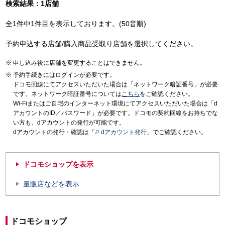
検索結果：1店舗
全1件中1件目を表示しております。(50音順)
予約申込する店舗/購入商品受取り店舗を選択してください。
申し込み後に店舗を変更することはできません。
予約手続きにはログインが必要です。
ドコモ回線にてアクセスいただいた場合は「ネットワーク暗証番号」が必要
です。ネットワーク暗証番号については
こちら
をご確認ください。
Wi-Fiまたはご自宅のインターネット環境にてアクセスいただいた場合は「d
アカウントのID／パスワード」が必要です。ドコモの契約回線をお持ちでな
い方も、dアカウントの発行が可能です。
dアカウントの発行・確認は「
dアカウント発行
」でご確認ください。
ドコモショップを表示
量販店などを表示
ドコモショップ