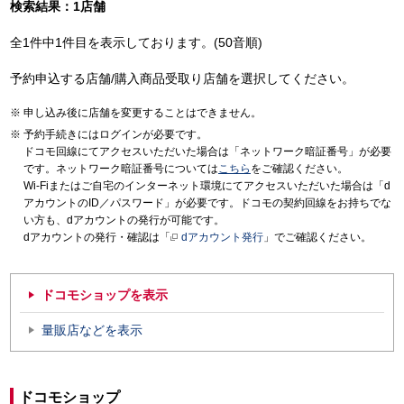
検索結果：1店舗
全1件中1件目を表示しております。(50音順)
予約申込する店舗/購入商品受取り店舗を選択してください。
申し込み後に店舗を変更することはできません。
予約手続きにはログインが必要です。
ドコモ回線にてアクセスいただいた場合は「ネットワーク暗証番号」が必要
です。ネットワーク暗証番号については
こちら
をご確認ください。
Wi-Fiまたはご自宅のインターネット環境にてアクセスいただいた場合は「d
アカウントのID／パスワード」が必要です。ドコモの契約回線をお持ちでな
い方も、dアカウントの発行が可能です。
dアカウントの発行・確認は「
dアカウント発行
」でご確認ください。
ドコモショップを表示
量販店などを表示
ドコモショップ