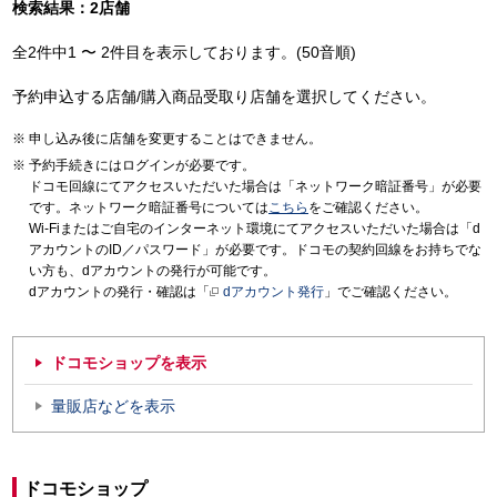
検索結果：2店舗
全2件中1 〜 2件目を表示しております。(50音順)
予約申込する店舗/購入商品受取り店舗を選択してください。
申し込み後に店舗を変更することはできません。
予約手続きにはログインが必要です。
ドコモ回線にてアクセスいただいた場合は「ネットワーク暗証番号」が必要
です。ネットワーク暗証番号については
こちら
をご確認ください。
Wi-Fiまたはご自宅のインターネット環境にてアクセスいただいた場合は「d
アカウントのID／パスワード」が必要です。ドコモの契約回線をお持ちでな
い方も、dアカウントの発行が可能です。
dアカウントの発行・確認は「
dアカウント発行
」でご確認ください。
ドコモショップを表示
量販店などを表示
ドコモショップ