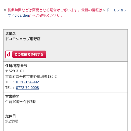
営業時間などは変更となる場合がございます。最新の情報は
ドコモショッ
プ／d garden
からご確認ください。
店舗名
ドコモショップ網野店
住所/電話番号
〒629-3101
京都府京丹後市網野町網野135-2
TEL：
0120-154-992
TEL：
0772-79-0008
営業時間
午前10時〜午後7時
定休日
第2水曜