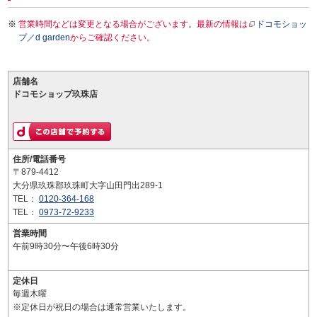
営業時間などは変更となる場合がございます。最新の情報は
ドコモショッ
プ／d garden
からご確認ください。
店舗名
ドコモショップ玖珠店
住所/電話番号
〒879-4412
大分県玖珠郡玖珠町大字山田門出289-1
TEL：
0120-364-168
TEL：
0973-72-9233
営業時間
午前9時30分〜午後6時30分
定休日
毎週木曜
※定休日が祝日の場合は通常営業いたします。