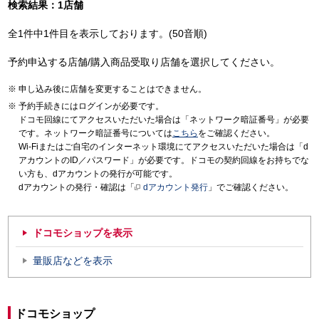
検索結果：1店舗
全1件中1件目を表示しております。(50音順)
予約申込する店舗/購入商品受取り店舗を選択してください。
申し込み後に店舗を変更することはできません。
予約手続きにはログインが必要です。
ドコモ回線にてアクセスいただいた場合は「ネットワーク暗証番号」が必要
です。ネットワーク暗証番号については
こちら
をご確認ください。
Wi-Fiまたはご自宅のインターネット環境にてアクセスいただいた場合は「d
アカウントのID／パスワード」が必要です。ドコモの契約回線をお持ちでな
い方も、dアカウントの発行が可能です。
dアカウントの発行・確認は「
dアカウント発行
」でご確認ください。
ドコモショップを表示
量販店などを表示
ドコモショップ