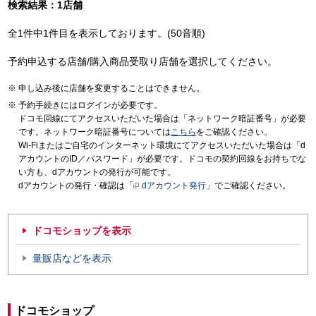
検索結果：1店舗
全1件中1件目を表示しております。(50音順)
予約申込する店舗/購入商品受取り店舗を選択してください。
申し込み後に店舗を変更することはできません。
予約手続きにはログインが必要です。
ドコモ回線にてアクセスいただいた場合は「ネットワーク暗証番号」が必要
です。ネットワーク暗証番号については
こちら
をご確認ください。
Wi-Fiまたはご自宅のインターネット環境にてアクセスいただいた場合は「d
アカウントのID／パスワード」が必要です。ドコモの契約回線をお持ちでな
い方も、dアカウントの発行が可能です。
dアカウントの発行・確認は「
dアカウント発行
」でご確認ください。
ドコモショップを表示
量販店などを表示
ドコモショップ