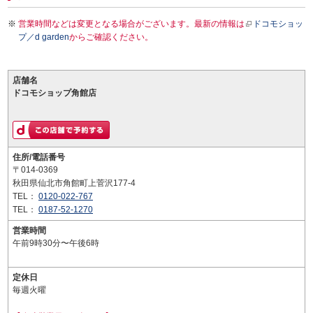
営業時間などは変更となる場合がございます。最新の情報は
ドコモショッ
プ／d garden
からご確認ください。
店舗名
ドコモショップ角館店
住所/電話番号
〒014-0369
秋田県仙北市角館町上菅沢177-4
TEL：
0120-022-767
TEL：
0187-52-1270
営業時間
午前9時30分〜午後6時
定休日
毎週火曜