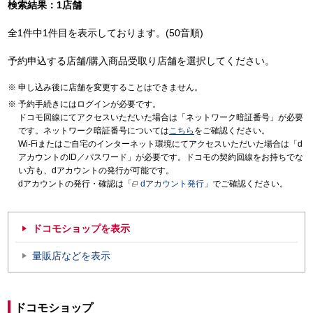
検索結果：1店舗
全1件中1件目を表示しております。(50音順)
予約申込する店舗/購入商品受取り店舗を選択してください。
申し込み後に店舗を変更することはできません。
予約手続きにはログインが必要です。
ドコモ回線にてアクセスいただいた場合は「ネットワーク暗証番号」が必要
です。ネットワーク暗証番号については
こちら
をご確認ください。
Wi-Fiまたはご自宅のインターネット環境にてアクセスいただいた場合は「d
アカウントのID／パスワード」が必要です。ドコモの契約回線をお持ちでな
い方も、dアカウントの発行が可能です。
dアカウントの発行・確認は「
dアカウント発行
」でご確認ください。
ドコモショップを表示
量販店などを表示
ドコモショップ