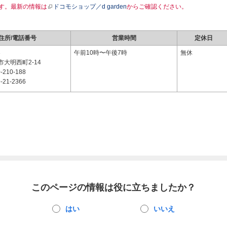
す。最新の情報は
ドコモショップ／d garden
からご確認ください。
住所/電話番号
営業時間
定休日
3
午前10時〜午後7時
無休
大明西町2-14
-210-188
-21-2366
このページの情報は役に立ちましたか？
はい
いいえ