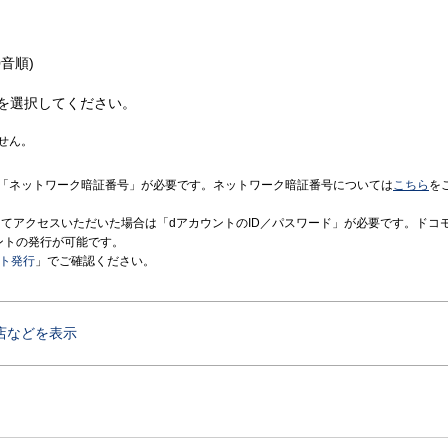
音順)
を選択してください。
せん。
「ネットワーク暗証番号」が必要です。ネットワーク暗証番号については
こちら
を
境にてアクセスいただいた場合は「dアカウントのID／パスワード」が必要です。ドコ
ントの発行が可能です。
ント発行
」でご確認ください。
店などを表示