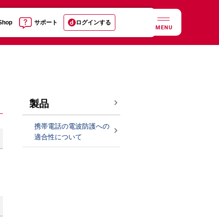
 Shop
サポート
ログインする
MENU
製品
携帯電話の電波防護への
適合性について