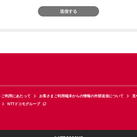
送信する
トご利用にあたって
お客さまご利用端末からの情報の外部送信について
見
NTTドコモグループ