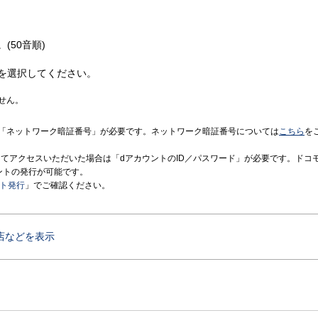
(50音順)
を選択してください。
せん。
「ネットワーク暗証番号」が必要です。ネットワーク暗証番号については
こちら
を
境にてアクセスいただいた場合は「dアカウントのID／パスワード」が必要です。ドコ
ントの発行が可能です。
ント発行
」でご確認ください。
店などを表示