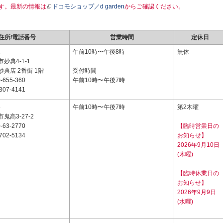
す。最新の情報は
ドコモショップ／d garden
からご確認ください。
住所/電話番号
営業時間
定休日
1
午前10時〜午後8時
無休
妙典4-1-1
典店 2番街 1階
受付時間
-655-360
午前10時〜午後7時
307-4141
5
午前10時〜午後7時
第2木曜
鬼高3-27-2
-63-2770
【臨時営業日の
702-5134
お知らせ】
2026年9月10日
(木曜)
【臨時休業日の
お知らせ】
2026年9月9日
(水曜)