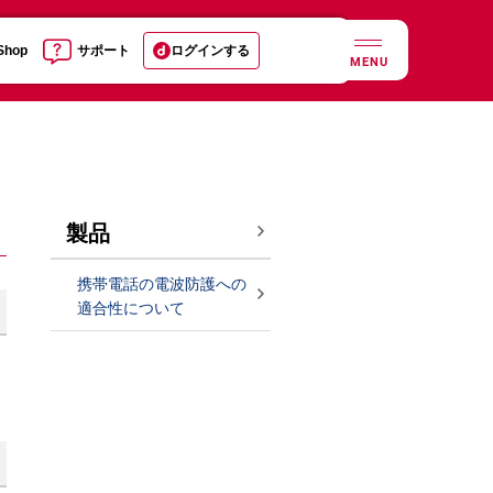
 Shop
サポート
ログインする
MENU
製品
携帯電話の電波防護への
適合性について