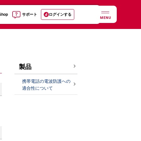
 Shop
サポート
ログインする
MENU
製品
携帯電話の電波防護への
適合性について