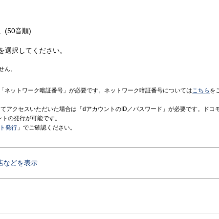
(50音順)
を選択してください。
せん。
「ネットワーク暗証番号」が必要です。ネットワーク暗証番号については
こちら
を
境にてアクセスいただいた場合は「dアカウントのID／パスワード」が必要です。ドコ
ントの発行が可能です。
ント発行
」でご確認ください。
店などを表示