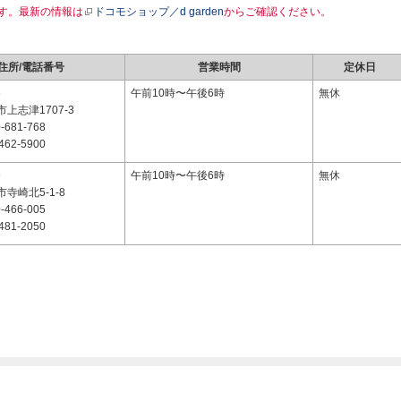
す。最新の情報は
ドコモショップ／d garden
からご確認ください。
住所/電話番号
営業時間
定休日
6
午前10時〜午後6時
無休
上志津1707-3
-681-768
462-5900
9
午前10時〜午後6時
無休
寺崎北5-1-8
-466-005
481-2050