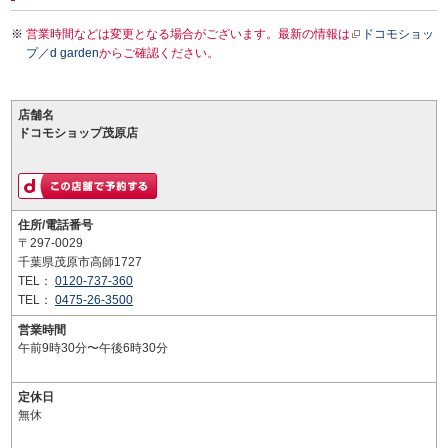
営業時間などは変更となる場合がございます。最新の情報は
ドコモショッ
プ／d garden
からご確認ください。
店舗名
ドコモショップ茂原店
住所/電話番号
〒297-0029
千葉県茂原市高師1727
TEL：
0120-737-360
TEL：
0475-26-3500
営業時間
午前9時30分〜午後6時30分
定休日
無休