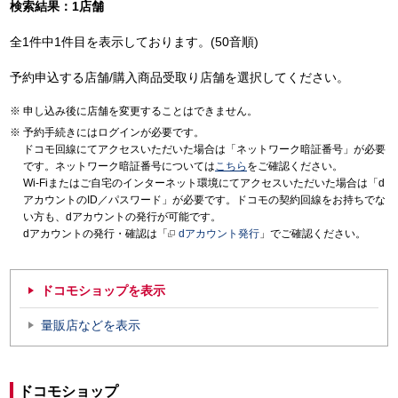
検索結果：1店舗
全1件中1件目を表示しております。(50音順)
予約申込する店舗/購入商品受取り店舗を選択してください。
申し込み後に店舗を変更することはできません。
予約手続きにはログインが必要です。
ドコモ回線にてアクセスいただいた場合は「ネットワーク暗証番号」が必要
です。ネットワーク暗証番号については
こちら
をご確認ください。
Wi-Fiまたはご自宅のインターネット環境にてアクセスいただいた場合は「d
アカウントのID／パスワード」が必要です。ドコモの契約回線をお持ちでな
い方も、dアカウントの発行が可能です。
dアカウントの発行・確認は「
dアカウント発行
」でご確認ください。
ドコモショップを表示
量販店などを表示
ドコモショップ