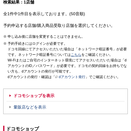
検索結果：1店舗
全1件中1件目を表示しております。(50音順)
予約申込する店舗/購入商品受取り店舗を選択してください。
申し込み後に店舗を変更することはできません。
予約手続きにはログインが必要です。
ドコモ回線にてアクセスいただいた場合は「ネットワーク暗証番号」が必要
です。ネットワーク暗証番号については
こちら
をご確認ください。
Wi-Fiまたはご自宅のインターネット環境にてアクセスいただいた場合は「d
アカウントのID／パスワード」が必要です。ドコモの契約回線をお持ちでな
い方も、dアカウントの発行が可能です。
dアカウントの発行・確認は「
dアカウント発行
」でご確認ください。
ドコモショップを表示
量販店などを表示
ドコモショップ