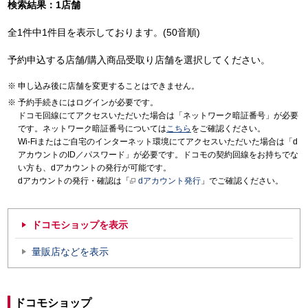
検索結果：1店舗
全1件中1件目を表示しております。(50音順)
予約申込する店舗/購入商品受取り店舗を選択してください。
申し込み後に店舗を変更することはできません。
予約手続きにはログインが必要です。
ドコモ回線にてアクセスいただいた場合は「ネットワーク暗証番号」が必要
です。ネットワーク暗証番号については
こちら
をご確認ください。
Wi-Fiまたはご自宅のインターネット環境にてアクセスいただいた場合は「d
アカウントのID／パスワード」が必要です。ドコモの契約回線をお持ちでな
い方も、dアカウントの発行が可能です。
dアカウントの発行・確認は「
dアカウント発行
」でご確認ください。
ドコモショップを表示
量販店などを表示
ドコモショップ