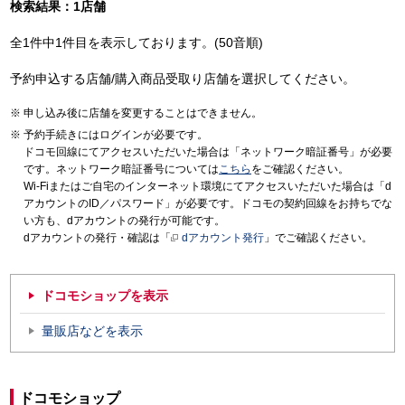
検索結果：1店舗
全1件中1件目を表示しております。(50音順)
予約申込する店舗/購入商品受取り店舗を選択してください。
申し込み後に店舗を変更することはできません。
予約手続きにはログインが必要です。
ドコモ回線にてアクセスいただいた場合は「ネットワーク暗証番号」が必要
です。ネットワーク暗証番号については
こちら
をご確認ください。
Wi-Fiまたはご自宅のインターネット環境にてアクセスいただいた場合は「d
アカウントのID／パスワード」が必要です。ドコモの契約回線をお持ちでな
い方も、dアカウントの発行が可能です。
dアカウントの発行・確認は「
dアカウント発行
」でご確認ください。
ドコモショップを表示
量販店などを表示
ドコモショップ