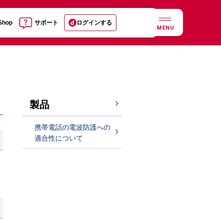
 Shop
サポート
ログインする
MENU
製品
携帯電話の電波防護への
適合性について