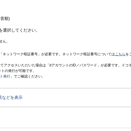
音順)
を選択してください。
せん。
「ネットワーク暗証番号」が必要です。ネットワーク暗証番号については
こちら
を
境にてアクセスいただいた場合は「dアカウントのID／パスワード」が必要です。ドコ
ントの発行が可能です。
ント発行
」でご確認ください。
店などを表示