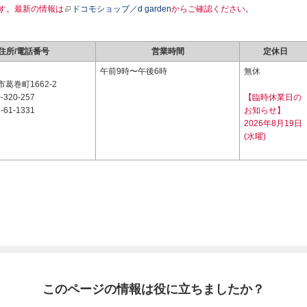
す。最新の情報は
ドコモショップ／d garden
からご確認ください。
住所/電話番号
営業時間
定休日
7
午前9時〜午後6時
無休
葛巻町1662-2
-320-257
【臨時休業日の
-61-1331
お知らせ】
2026年8月19日
(水曜)
このページの情報は役に立ちましたか？