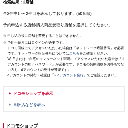
検索結果：2店舗
全2件中1 〜 2件目を表示しております。(50音順)
予約申込する店舗/購入商品受取り店舗を選択してください。
申し込み後に店舗を変更することはできません。
予約手続きにはログインが必要です。
ドコモ回線にてアクセスいただいた場合は「ネットワーク暗証番号」が必要
です。ネットワーク暗証番号については
こちら
をご確認ください。
Wi-Fiまたはご自宅のインターネット環境にてアクセスいただいた場合は「d
アカウントのID／パスワード」が必要です。ドコモの契約回線をお持ちでな
い方も、dアカウントの発行が可能です。
dアカウントの発行・確認は「
dアカウント発行
」でご確認ください。
ドコモショップを表示
量販店などを表示
ドコモショップ