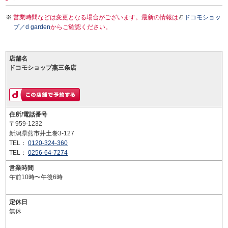
営業時間などは変更となる場合がございます。最新の情報は
ドコモショッ
プ／d garden
からご確認ください。
店舗名
ドコモショップ燕三条店
住所/電話番号
〒959-1232
新潟県燕市井土巻3-127
TEL：
0120-324-360
TEL：
0256-64-7274
営業時間
午前10時〜午後6時
定休日
無休