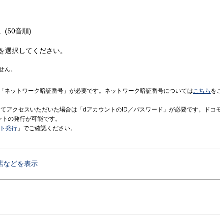
(50音順)
を選択してください。
せん。
「ネットワーク暗証番号」が必要です。ネットワーク暗証番号については
こちら
を
境にてアクセスいただいた場合は「dアカウントのID／パスワード」が必要です。ドコ
ントの発行が可能です。
ント発行
」でご確認ください。
店などを表示