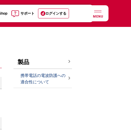
 Shop
サポート
ログインする
MENU
製品
携帯電話の電波防護への
適合性について