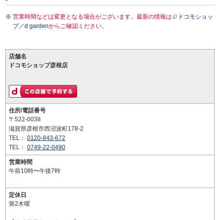
営業時間などは変更となる場合がございます。最新の情報は
ドコモショッ
プ／d garden
からご確認ください。
店舗名
ドコモショップ彦根店
住所/電話番号
〒522-0038
滋賀県彦根市西沼波町178-2
TEL：
0120-843-672
TEL：
0749-22-0490
営業時間
午前10時〜午後7時
定休日
第2木曜