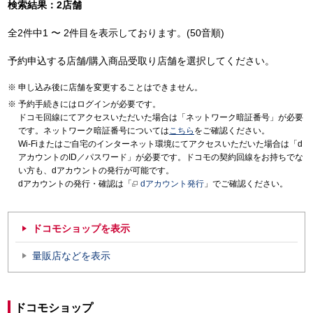
検索結果：2店舗
全2件中1 〜 2件目を表示しております。(50音順)
予約申込する店舗/購入商品受取り店舗を選択してください。
申し込み後に店舗を変更することはできません。
予約手続きにはログインが必要です。
ドコモ回線にてアクセスいただいた場合は「ネットワーク暗証番号」が必要
です。ネットワーク暗証番号については
こちら
をご確認ください。
Wi-Fiまたはご自宅のインターネット環境にてアクセスいただいた場合は「d
アカウントのID／パスワード」が必要です。ドコモの契約回線をお持ちでな
い方も、dアカウントの発行が可能です。
dアカウントの発行・確認は「
dアカウント発行
」でご確認ください。
ドコモショップを表示
量販店などを表示
ドコモショップ