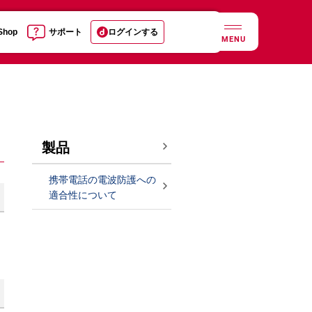
 Shop
サポート
ログインする
MENU
製品
携帯電話の電波防護への
適合性について