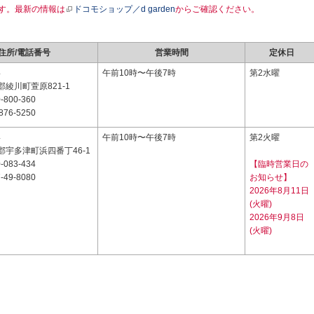
す。最新の情報は
ドコモショップ／d garden
からご確認ください。
住所/電話番号
営業時間
定休日
4
午前10時〜午後7時
第2水曜
綾川町萱原821-1
-800-360
876-5250
4
午前10時〜午後7時
第2火曜
郡宇多津町浜四番丁46-1
-083-434
【臨時営業日の
-49-8080
お知らせ】
2026年8月11日
(火曜)
2026年9月8日
(火曜)