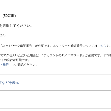
(50音順)
を選択してください。
せん。
「ネットワーク暗証番号」が必要です。ネットワーク暗証番号については
こちら
を
境にてアクセスいただいた場合は「dアカウントのID／パスワード」が必要です。ドコ
ントの発行が可能です。
ント発行
」でご確認ください。
店などを表示