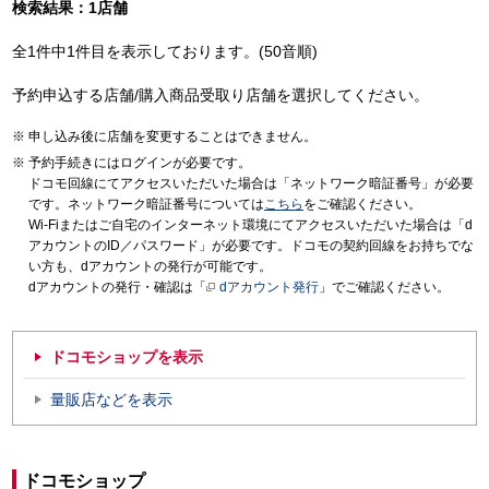
検索結果：1店舗
全1件中1件目を表示しております。(50音順)
予約申込する店舗/購入商品受取り店舗を選択してください。
申し込み後に店舗を変更することはできません。
予約手続きにはログインが必要です。
ドコモ回線にてアクセスいただいた場合は「ネットワーク暗証番号」が必要
です。ネットワーク暗証番号については
こちら
をご確認ください。
Wi-Fiまたはご自宅のインターネット環境にてアクセスいただいた場合は「d
アカウントのID／パスワード」が必要です。ドコモの契約回線をお持ちでな
い方も、dアカウントの発行が可能です。
dアカウントの発行・確認は「
dアカウント発行
」でご確認ください。
ドコモショップを表示
量販店などを表示
ドコモショップ