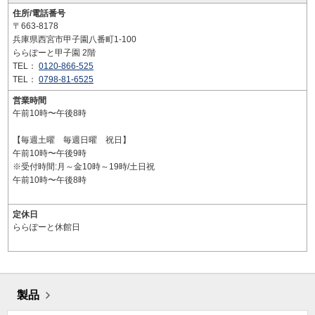
住所/電話番号
〒663-8178
兵庫県西宮市甲子園八番町1-100
ららぽーと甲子園 2階
TEL：
0120-866-525
TEL：
0798-81-6525
営業時間
午前10時〜午後8時
【毎週土曜 毎週日曜 祝日】
午前10時〜午後9時
※受付時間:月～金10時～19時/土日祝
午前10時〜午後8時
定休日
ららぽーと休館日
製品