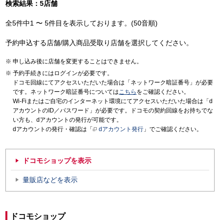
検索結果：5店舗
全5件中1 〜 5件目を表示しております。(50音順)
予約申込する店舗/購入商品受取り店舗を選択してください。
申し込み後に店舗を変更することはできません。
予約手続きにはログインが必要です。
ドコモ回線にてアクセスいただいた場合は「ネットワーク暗証番号」が必要
です。ネットワーク暗証番号については
こちら
をご確認ください。
Wi-Fiまたはご自宅のインターネット環境にてアクセスいただいた場合は「d
アカウントのID／パスワード」が必要です。ドコモの契約回線をお持ちでな
い方も、dアカウントの発行が可能です。
dアカウントの発行・確認は「
dアカウント発行
」でご確認ください。
ドコモショップを表示
量販店などを表示
ドコモショップ