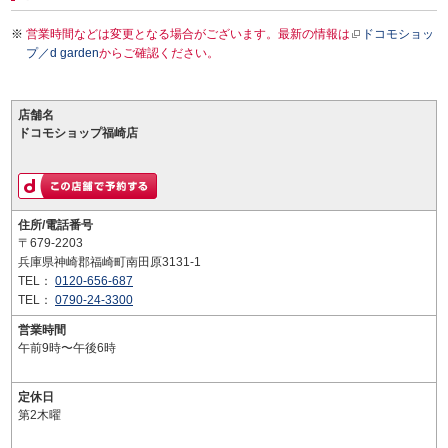
営業時間などは変更となる場合がございます。最新の情報は
ドコモショッ
プ／d garden
からご確認ください。
店舗名
ドコモショップ福崎店
住所/電話番号
〒679-2203
兵庫県神崎郡福崎町南田原3131-1
TEL：
0120-656-687
TEL：
0790-24-3300
営業時間
午前9時〜午後6時
定休日
第2木曜