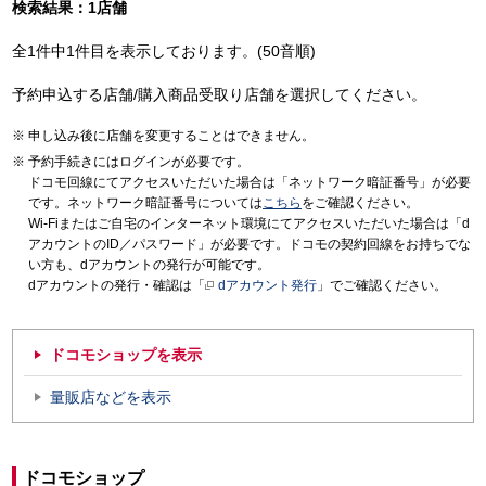
検索結果：1店舗
全1件中1件目を表示しております。(50音順)
予約申込する店舗/購入商品受取り店舗を選択してください。
申し込み後に店舗を変更することはできません。
予約手続きにはログインが必要です。
ドコモ回線にてアクセスいただいた場合は「ネットワーク暗証番号」が必要
です。ネットワーク暗証番号については
こちら
をご確認ください。
Wi-Fiまたはご自宅のインターネット環境にてアクセスいただいた場合は「d
アカウントのID／パスワード」が必要です。ドコモの契約回線をお持ちでな
い方も、dアカウントの発行が可能です。
dアカウントの発行・確認は「
dアカウント発行
」でご確認ください。
ドコモショップを表示
量販店などを表示
ドコモショップ