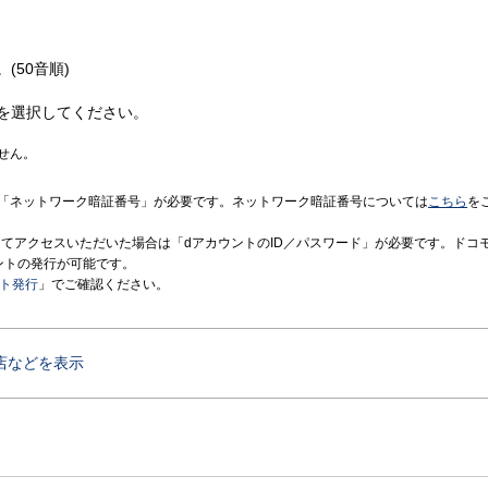
(50音順)
を選択してください。
せん。
「ネットワーク暗証番号」が必要です。ネットワーク暗証番号については
こちら
を
境にてアクセスいただいた場合は「dアカウントのID／パスワード」が必要です。ドコ
ントの発行が可能です。
ント発行
」でご確認ください。
店などを表示