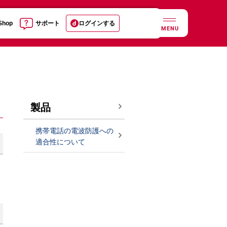
 Shop
サポート
ログインする
MENU
製品
携帯電話の電波防護への
適合性について