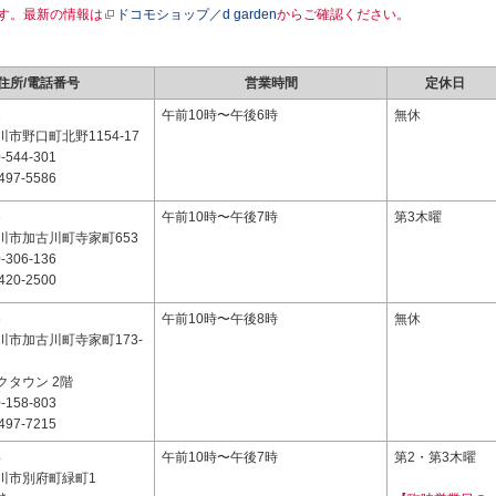
す。最新の情報は
ドコモショップ／d garden
からご確認ください。
住所/電話番号
営業時間
定休日
1
午前10時〜午後6時
無休
市野口町北野1154-17
-544-301
497-5586
6
午前10時〜午後7時
第3木曜
川市加古川町寺家町653
-306-136
420-2500
6
午前10時〜午後8時
無休
川市加古川町寺家町173-
クタウン 2階
-158-803
497-7215
4
午前10時〜午後7時
第2・第3木曜
川市別府町緑町1