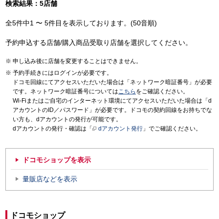
検索結果：5店舗
全5件中1 〜 5件目を表示しております。(50音順)
予約申込する店舗/購入商品受取り店舗を選択してください。
申し込み後に店舗を変更することはできません。
予約手続きにはログインが必要です。
ドコモ回線にてアクセスいただいた場合は「ネットワーク暗証番号」が必要
です。ネットワーク暗証番号については
こちら
をご確認ください。
Wi-Fiまたはご自宅のインターネット環境にてアクセスいただいた場合は「d
アカウントのID／パスワード」が必要です。ドコモの契約回線をお持ちでな
い方も、dアカウントの発行が可能です。
dアカウントの発行・確認は「
dアカウント発行
」でご確認ください。
ドコモショップを表示
量販店などを表示
ドコモショップ