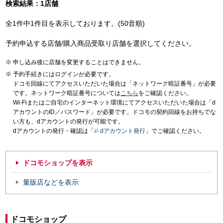
検索結果：1店舗
全1件中1件目を表示しております。(50音順)
予約申込する店舗/購入商品受取り店舗を選択してください。
申し込み後に店舗を変更することはできません。
予約手続きにはログインが必要です。
ドコモ回線にてアクセスいただいた場合は「ネットワーク暗証番号」が必要
です。ネットワーク暗証番号については
こちら
をご確認ください。
Wi-Fiまたはご自宅のインターネット環境にてアクセスいただいた場合は「d
アカウントのID／パスワード」が必要です。ドコモの契約回線をお持ちでな
い方も、dアカウントの発行が可能です。
dアカウントの発行・確認は「
dアカウント発行
」でご確認ください。
ドコモショップを表示
量販店などを表示
ドコモショップ