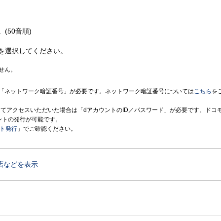
(50音順)
を選択してください。
せん。
「ネットワーク暗証番号」が必要です。ネットワーク暗証番号については
こちら
を
境にてアクセスいただいた場合は「dアカウントのID／パスワード」が必要です。ドコ
ントの発行が可能です。
ント発行
」でご確認ください。
店などを表示