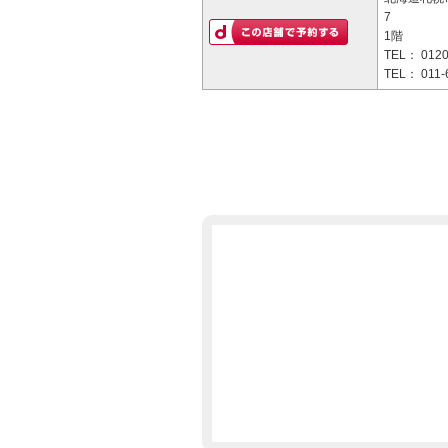
7
1階
TEL：
0120
TEL：
011-