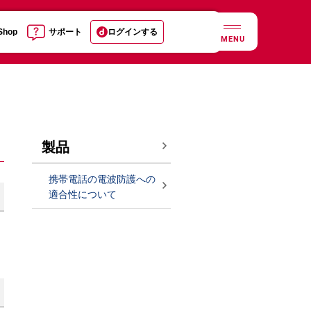
 Shop
サポート
ログインする
MENU
製品
携帯電話の電波防護への
適合性について