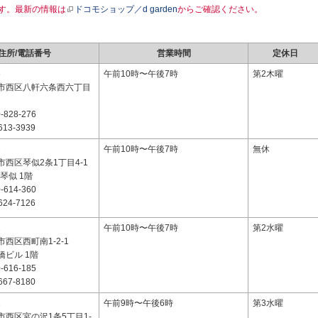
す。最新の情報は
ドコモショップ／d garden
からご確認ください。
住所/電話番号
営業時間
定休日
6
午前10時〜午後7時
第2木曜
市西区八軒六条西六丁目
-828-276
613-3939
2
午前10時〜午後7時
無休
西区琴似2条1丁目4-1
NA琴似 1階
-614-360
624-7126
2
午前10時〜午後7時
第2水曜
西区西町南1-2-1
橋ビル 1階
-616-185
667-8180
1
午前9時〜午後6時
第3水曜
市西区宮の沢1条5丁目1-