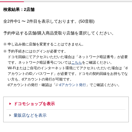
検索結果：2店舗
全2件中1 〜 2件目を表示しております。(50音順)
予約申込する店舗/購入商品受取り店舗を選択してください。
申し込み後に店舗を変更することはできません。
予約手続きにはログインが必要です。
ドコモ回線にてアクセスいただいた場合は「ネットワーク暗証番号」が必要
です。ネットワーク暗証番号については
こちら
をご確認ください。
Wi-Fiまたはご自宅のインターネット環境にてアクセスいただいた場合は「d
アカウントのID／パスワード」が必要です。ドコモの契約回線をお持ちでな
い方も、dアカウントの発行が可能です。
dアカウントの発行・確認は「
dアカウント発行
」でご確認ください。
ドコモショップを表示
量販店などを表示